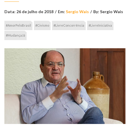
Data:
26 de julho de 2018
/
Em:
Sergio Wais
/
By:
Sergio Wais
#AmorPeloBrasil
#Civismo
#LivreConcorrência
#LivreIniciativa
#MudançaJá