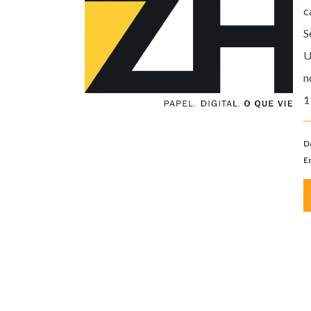
c
S
U
n
1
D
E