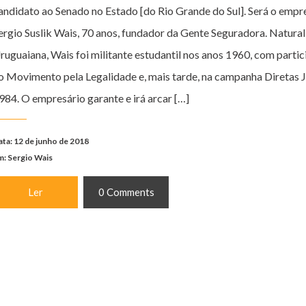
andidato ao Senado no Estado [do Rio Grande do Sul]. Será o empr
ergio Suslik Wais, 70 anos, fundador da Gente Seguradora. Natural
ruguaiana, Wais foi militante estudantil nos anos 1960, com parti
o Movimento pela Legalidade e, mais tarde, na campanha Diretas J
984. O empresário garante e irá arcar […]
ata: 12 de junho de 2018
m:
Sergio Wais
Ler
0 Comments