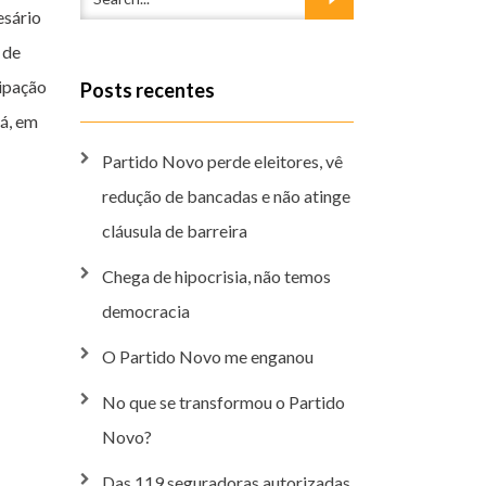
esário
 de
cipação
Posts recentes
á, em
Partido Novo perde eleitores, vê
redução de bancadas e não atinge
cláusula de barreira
Chega de hipocrisia, não temos
democracia
O Partido Novo me enganou
No que se transformou o Partido
Novo?
Das 119 seguradoras autorizadas