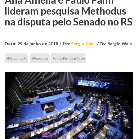
lideram pesquisa Methodus
na disputa pelo Senado no RS
Data:
29 de junho de 2018
/
Em:
Sergio Wais
/
By:
Sergio Wais
#MudançaJá
#Pesquisa
VamosRenovarTudo